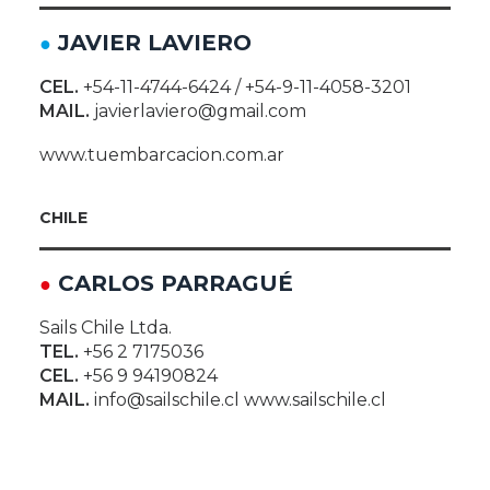
JAVIER LAVIERO
●
CEL.
+54-11-4744-6424 / +54-9-11-4058-3201
MAIL.
javierlaviero@gmail.com
www.tuembarcacion.com.ar
CHILE
CARLOS PARRAGUÉ
●
Sails Chile Ltda.
TEL.
+56 2 7175036
CEL.
+56 9 94190824
MAIL.
info@sailschile.cl www.sailschile.cl