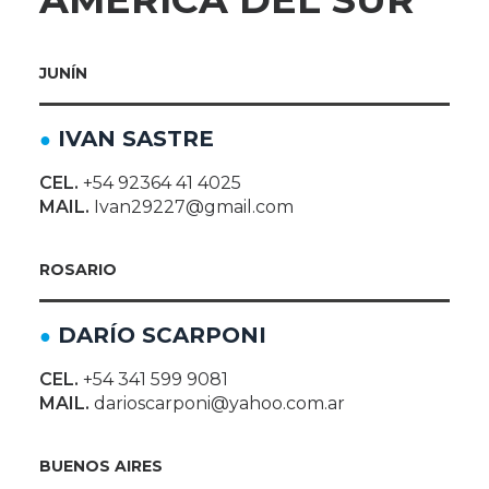
JUNÍN
IVAN SASTRE
●
CEL.
+54 92364 41 4025
MAIL.
Ivan29227@gmail.com
ROSARIO
DARÍO SCARPONI
●
CEL.
+54 341 599 9081
MAIL.
darioscarponi@yahoo.com.ar
BUENOS AIRES