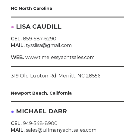
NC North Carolina
LISA CAUDILL
●
CEL.
859-587-6290
MAIL.
tysslisa@gmail.com
WEB.
www.timelessyachtsales.com
319 Old Lupton Rd, Merritt, NC 28556
Newport Beach, California
MICHAEL DARR
●
CEL.
949-548-8900
MAIL.
sales@ullmanyachtsales.com